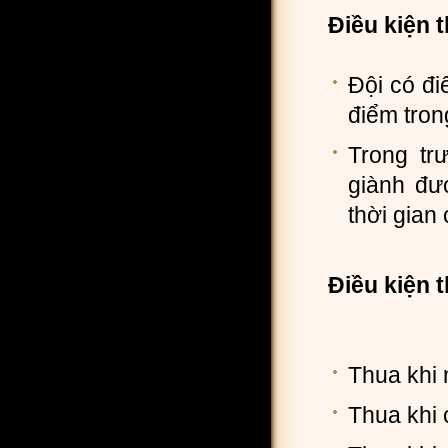
Điều kiện 
Đội có đi
điểm tron
Trong tr
giành đư
thời gian 
Điều kiện t
Thua khi 
Thua khi 