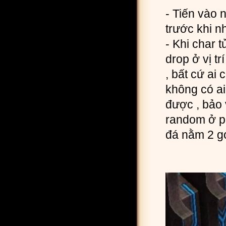
- Tiến vào 
trước khi n
- Khi char 
drop ở vị tr
, bất cứ ai
không có ai
được , bảo 
random ở p
đá nằm 2 g