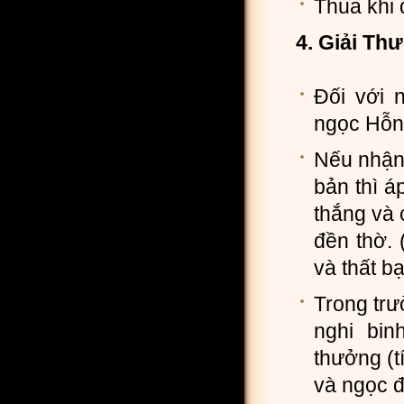
Thua khi 
4. Giải Th
Đối với 
ngọc Hỗn
Nếu nhận 
bản thì á
thắng và 
đền thờ. 
và thất bạ
Trong trư
nghi bin
thưởng (t
và ngọc 