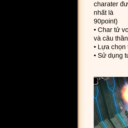
charater đư
nhất là
90point)
• Char tử v
và câu thần
• Lựa chọn 
• Sử dụng tu