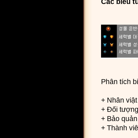
Các biểu t
Phân tích b
+ Nhân viậ
+ Đối tượn
+ Bảo quản
+ Thành vi