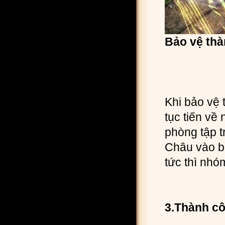
Bảo vệ th
Khi bảo vệ 
tục tiến về 
phòng tập t
Châu vào bệ
tức thì nh
3.Thành côn