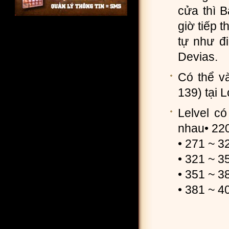
cửa thì 
giờ tiếp 
tự như đ
Devias.
Có thể v
139) tại 
Lelvel c
nhau• 22
• 271 ~ 3
• 321 ~ 3
• 351 ~ 3
• 381 ~ 4