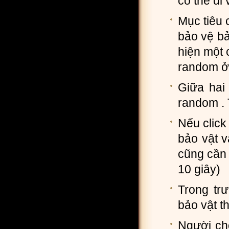
có thể đi
Mục tiêu 
bảo vệ bả
hiện một 
random ở 
Giữa hai
random .
Nếu click
bảo vật v
cũng cần 
10 giây)
Trong tr
bảo vật t
Người ch