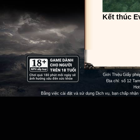
Kết thúc E
Game Mu V
Online
đông
Đừng Quê
Giới Thiệu
|
Giấy ph
Địa chỉ: số 12 Tam
Hot
Bằng việc cài đặt và sử dụng Dịch vụ, bạn chấp nhận