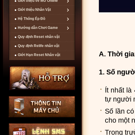
Giới thiệu về MU Online
Giới thiệu Nhân Vật
Hệ Thống Ép Đồ
Hướng dẫn Chơi Game
Quy định Reset nhân vật
Quy định Relife nhân vật
A. Thời gi
Giới Hạn Reset Nhân vật
1. Số ngườ
Ít nhất l
tự người 
Số lần có
cho một nh
Trong tr