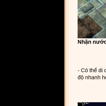
Nhận nước
- Có thể d
độ nhanh h