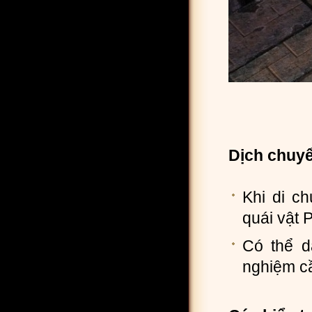
Dịch chuyể
Khi di c
quái vật 
Có thể d
nghiệm cầ