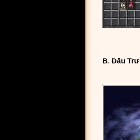
B. Đấu Trư