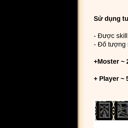
Sử dụng tu
- Được skill
- Đố tượng 
+Moster ~ 
+ Player ~ 