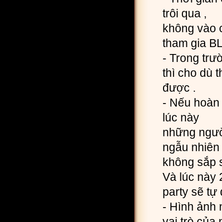
trôi qua ,
không vào 
tham gia B
- Trong trư
thì cho dù 
được .
- Nếu hoàn 
lúc này
những người
ngẫu nhiên
không sắp s
Và lúc này 
party sẽ tự
- Hình ảnh 
vai trò củ