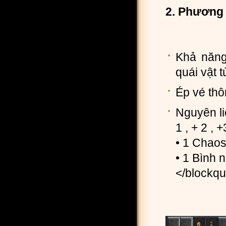
2. Phương 
Khả năng
quái vật t
Ép vé thô
Nguyên li
1 , + 2 , 
• 1 Chao
• 1 Bình
</blockq