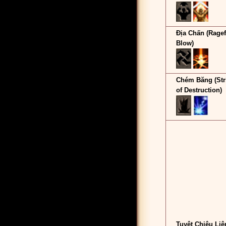
Địa Chấn (Ragef
Blow)
Chém Băng (Str
of Destruction)
Tuyệt Chiêu Liê