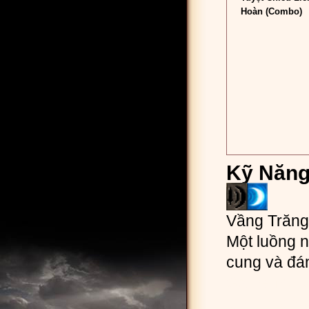
Hoàn (Combo)
Kỹ Năng
Vầng Trăng
Một luồng 
cung và đá
Game Mu V
Online
đông