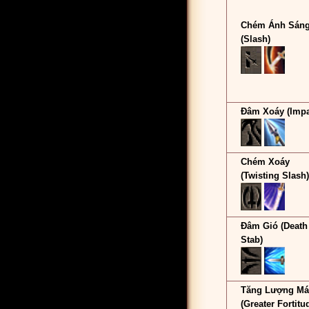
Chém Ánh Sán
(Slash)
Đâm Xoáy (Impa
Chém Xoáy
(Twisting Slash)
Đâm Gió (Death
Stab)
Tăng Lượng M
(Greater Fortitu