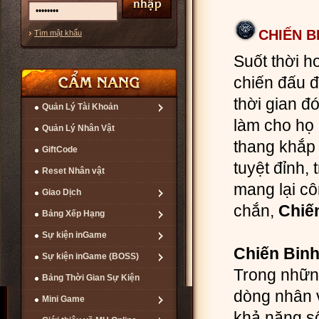
CHIẾN B
Tìm mật khẩu
Suốt thời h
chiến đấu 
thời gian đ
Quản Lý Tài Khoản
làm cho họ 
Quản Lý Nhân Vật
thang khắp 
GiftCode
tuyệt đỉnh,
Reset Nhân vật
mang lại cô
Giao Dịch
chắn,
Chiế
Bảng Xếp Hạng
Sự kiện inGame
Chiến Bin
Sự kiện inGame (BOSS)
Trong những
Bảng Thời Gian Sự Kiện
dòng nhân v
Mini Game
khả năng số