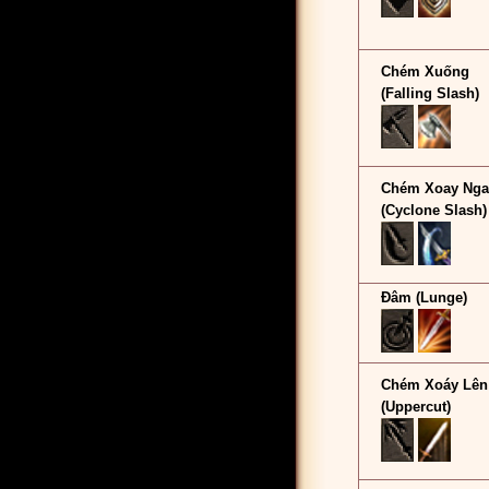
Chém Xuống
(Falling Slash)
Chém Xoay Ng
(Cyclone Slash)
Đâm (Lunge)
Chém Xoáy Lên
(Uppercut)