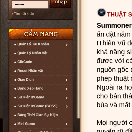
THUẬT S
Tìm mật khẩu
Summoner
ẩn dật nằm
tThiên Vũ đ
Quản Lý Tài Khoản
khả năng si
Quản Lý Nhân Vật
được với cá
GiftCode
nguồn gốc 
Reset Nhân vật
phép thuật 
Giao Dịch
Ngoài ra họ
Bảng Xếp Hạng
cho bản thâ
Sự kiện inGame
bùa và mất
Sự kiện inGame (BOSS)
Bảng Thời Gian Sự Kiện
Mọi người 
Mini Game
quyến rũ đầ