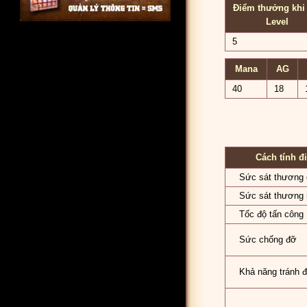
Điểm thưởng khi 
Level
5
Mana
AG
40
18
Cách tính đ
Sức sát thương 
Sức sát thương 
Tốc độ tấn công
Sức chống đỡ
Khả năng tránh 