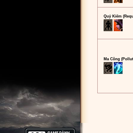
Quỷ Kiếm (Req
Ma Công (Pollut
Game Mu V
Online
đông
Đừng Quê