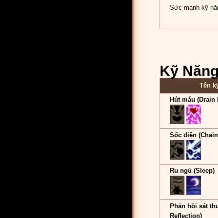
Sức mạnh kỹ nă
Kỹ Năng 
Tên k
Hút máu (Drain 
Sốc điện (Chain
Ru ngủ (Sleep)
Phản hồi sát t
Reflection)