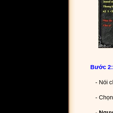
Bước 2:
- Nói 
- Chọ
- Nguy