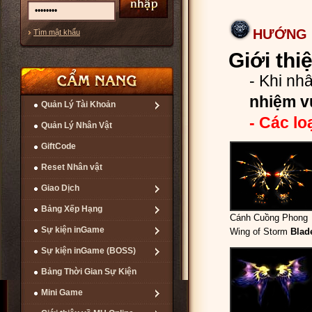
HƯỚNG D
Tìm mật khẩu
Giới thi
- Khi nh
nhiệm v
Quản Lý Tài Khoản
- Các lo
Quản Lý Nhân Vật
GiftCode
Reset Nhân vật
Giao Dịch
Bảng Xếp Hạng
Cánh Cuồng Phong
Sự kiện inGame
Wing of Storm
Blad
Sự kiện inGame (BOSS)
Bảng Thời Gian Sự Kiện
Mini Game