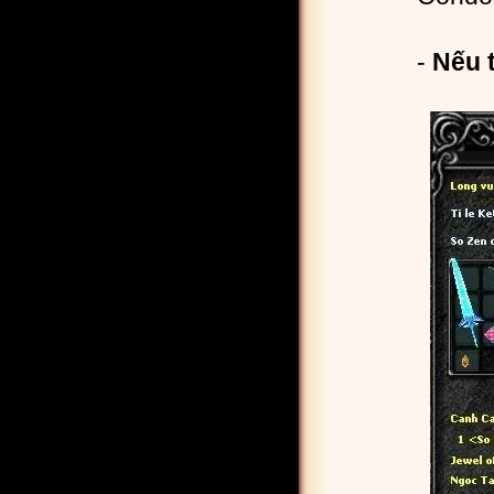
-
Nếu t