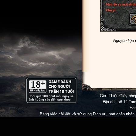
Nguyên liệu 
Game Mu V
Online
đông
Đừng Quê
Giới Thiệu
|
Giấy ph
Địa chỉ: số 12 Tam
Hot
Bằng việc cài đặt và sử dụng Dịch vụ, bạn chấp nhận