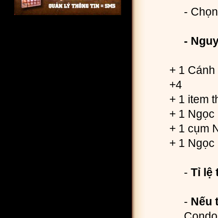
- Chọ
- Nguy
+ 1 Cánh c
+4
+ 1 item t
+ 1 Ngọc
+ 1 cụm N
+ 1 Ngọc
-
Tỉ lệ
-
Nếu 
Condo